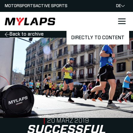
MOTORSPORTS
ACTIVE SPORTS
DE
LOGO MYLAPS - GERMAN
Back to archive
DIRECTLY TO CONTENT
PUBLISHED ON
20 MÄRZ 2019
SUCCESSFUL