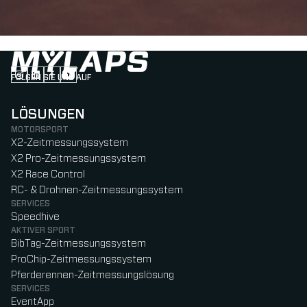
FOLGEN SIE UNS AUF
Follow us on Instagram (Opens in new tab)
Follow us on LinkedIn (Opens in new tab)
Follow us on Facebook (Opens in new tab)
Follow us on YouTube (Opens in new tab)
LÖSUNGEN
MOTORSPORT
X2-Zeitmessungssystem
X2 Pro-Zeitmessungssystem
X2 Race Control
RC- & Drohnen-Zeitmessungssystem
SERVICES
Speedhive
AKTIVER SPORT
BibTag-Zeitmessungssystem
ProChip-Zeitmessungssystem
Pferderennen-Zeitmessungslösung
SERVICES
EventApp