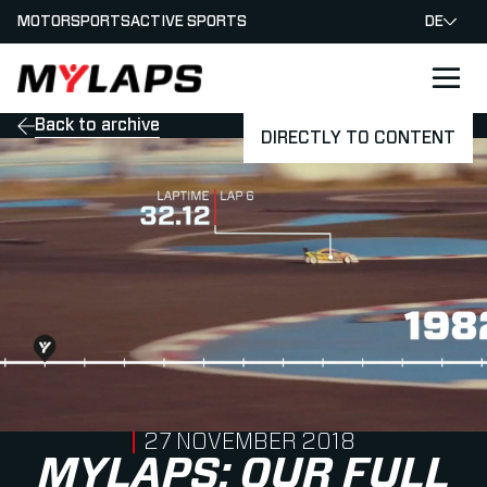
MOTORSPORTS
ACTIVE SPORTS
DE
LOGO MYLAPS - GERMAN
Back to archive
DIRECTLY TO CONTENT
PUBLISHED ON
27 NOVEMBER 2018
MYLAPS: OUR FULL