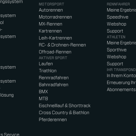
ungssystem
MOTORSPORT
RENNFAHRER
Autorennen
Meine Ergebni
ssystem
Motorradrennen
Speedhive
ol
MX-Rennen
Webshop
n-
Kartrennen
Support
ssystem
ATHLETEN
Leih-Kartrennen
Meine Ergebni
RC- & Drohnen-Rennen
Sporthive
Offroad-Rennen
Webshop
AKTIVER SPORT
Laufen
Support
ssystem
IHR TRANSPOND
Triathlon
In Ihrem Kont
Rennradfahren
ssystem
Erneuerung Ih
Bahnradfahren
-
Abonnements
BMX
lösung
MTB
Eischnelllauf & Shorttrack
Cross Country & Biathlon
Pferderennen
s Service