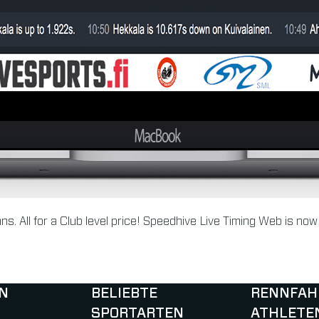
s. All for a Club level price! Speedhive Live Timing Web is now 
N
BELIEBTE
RENNFAH
SPORTARTEN
ATHLETE
)
b)
w tab)
new tab)