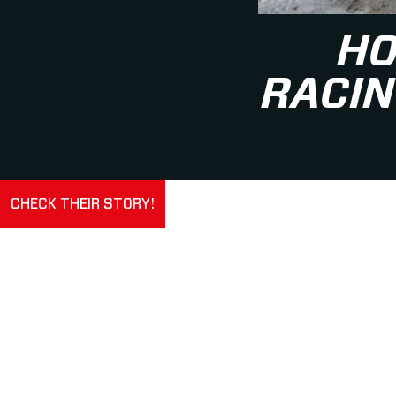
HO
RACIN
CHECK THEIR STORY!