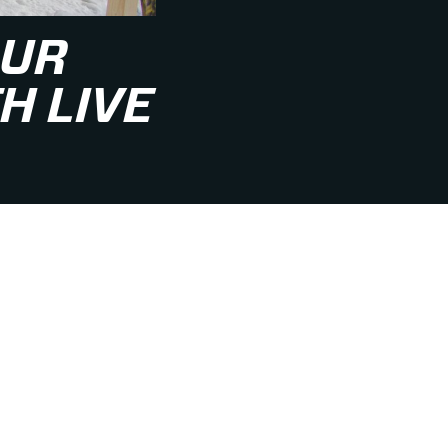
OUR
H LIVE