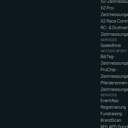
X2-Zeitmess
X2 Pro-
Zeitmessung
X2 Race Contr
RC- & Drohne
Zeitmessung
SERVICES
Speedhive
AKTIVER SPORT
BibTag-
Zeitmessung
ProChip-
Zeitmessung
Pferderennen
Zeitmessungs
SERVICES
EventApp
Registrierung
Fundraising
BrandScan
MYLAPS Sport