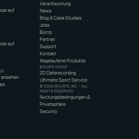
Verantwortung
sse auf
News
Blog & Case Studies
Jobs
Büros
Partner
sse auf
Support
Kontakt
Abgelaufene Produkte
MYLAPS GROUP
ER
2D Datarecording
o ansehen
Ultimate Sport Service
res
© 2026 MYLAPS, INC. - ALL
RIGHTS RESERVED
Nutzungsbedingungen &
Privatsphäre
Security