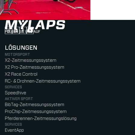
FOLGEN SIE UNS AUF
Follow us on Instagram (Opens in new tab)
Follow us on LinkedIn (Opens in new tab)
Follow us on Facebook (Opens in new tab)
Follow us on YouTube (Opens in new tab)
LÖSUNGEN
MOTORSPORT
X2-Zeitmessungssystem
X2 Pro-Zeitmessungssystem
X2 Race Control
RC- & Drohnen-Zeitmessungssystem
SERVICES
Speedhive
AKTIVER SPORT
BibTag-Zeitmessungssystem
ProChip-Zeitmessungssystem
Pferderennen-Zeitmessungslösung
SERVICES
EventApp