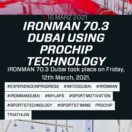
PUBLISHED ON
16 MÄRZ 2021
IRONMAN 70.3
DUBAI USING
PROCHIP
TECHNOLOGY
IRONMAN 70.3 Dubai took place on Friday,
12th March, 2021.
#EXPERIENCEINPROGRESS
#IM703DUBAI
#IRONMAN
#IRONMANDUBAI
#MYLAPS
#SPORTMOTIVATION
#SPORTSTECHNOLOGY
#SPORTSTIMING
PROCHIP
TRIATHLON