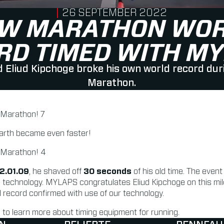
PUBLISHED ON
26 SEPTEMBER 2022
W MARATHON WO
RD TIMED WITH MY
 Eliud Kipchoge broke his own world record duri
Marathon.
arth became even faster!
2.01.09
, he shaved off
30 seconds
of his old time. The even
technology. MYLAPS congratulates Eliud Kipchoge on this mil
 record confirmed with use of our technology.
to learn more about timing equipment for running.