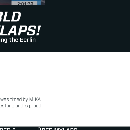
RLD
LAPS!
ng the Berlin
t was timed by MIKA
estone and is proud