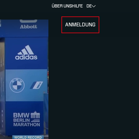
ÜBER UNS
HILFE
DE
ANMELDUNG
U FOR RENNEN & ATHLETEN
SUBMENU FOR ÜBER MYLAPS