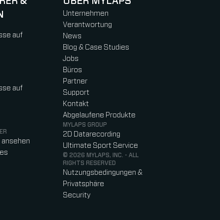
RER &
ÜBER MYLAPS
N
Unternehmen
Verantwortung
sse auf
News
Blog & Case Studies
Jobs
Büros
Partner
sse auf
Support
Kontakt
Abgelaufene Produkte
MYLAPS GROUP
ER
2D Datarecording
o ansehen
Ultimate Sport Service
res
© 2026 MYLAPS, INC. - ALL
RIGHTS RESERVED
Nutzungsbedingungen &
Privatsphäre
Security