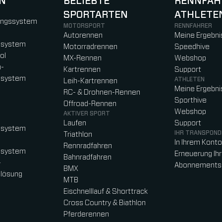
N
BELIEBTE
RENNFAH
SPORTARTEN
ATHLETE
)
b)
w tab)
new tab)
ungssystem
MOTORSPORT
RENNFAHRER
Autorennen
Meine Ergebni
ssystem
Motorradrennen
Speedhive
ol
MX-Rennen
Webshop
n-
Kartrennen
Support
ssystem
ATHLETEN
Leih-Kartrennen
Meine Ergebni
RC- & Drohnen-Rennen
Sporthive
Offroad-Rennen
Webshop
AKTIVER SPORT
Laufen
Support
ssystem
IHR TRANSPOND
Triathlon
In Ihrem Kont
Rennradfahren
ssystem
Erneuerung Ih
Bahnradfahren
-
Abonnements
BMX
lösung
MTB
Eischnelllauf & Shorttrack
Cross Country & Biathlon
Pferderennen