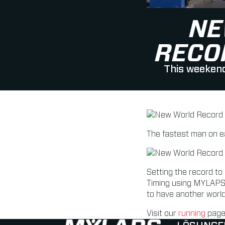
NE
RECO
This weekend
The fastest man on e
Setting the record to
Timing using MYLAPS 
to have another world
Visit our
running
page 