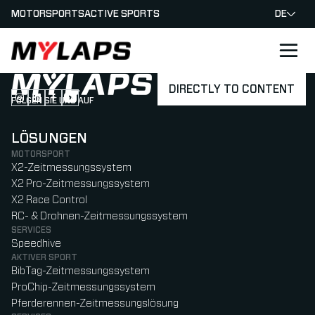
MOTORSPORTS
ACTIVE SPORTS
DE
LOGO MYLAPS - GERMAN
DIRECTLY TO CONTENT
FOLGEN SIE UNS AUF
Follow us on Instagram (Opens in new tab)
Follow us on LinkedIn (Opens in new tab)
Follow us on Facebook (Opens in new tab)
Follow us on YouTube (Opens in new tab)
LÖSUNGEN
MOTORSPORT
X2-Zeitmessungssystem
X2 Pro-Zeitmessungssystem
X2 Race Control
RC- & Drohnen-Zeitmessungssystem
SERVICES
Speedhive
AKTIVER SPORT
BibTag-Zeitmessungssystem
ProChip-Zeitmessungssystem
Pferderennen-Zeitmessungslösung