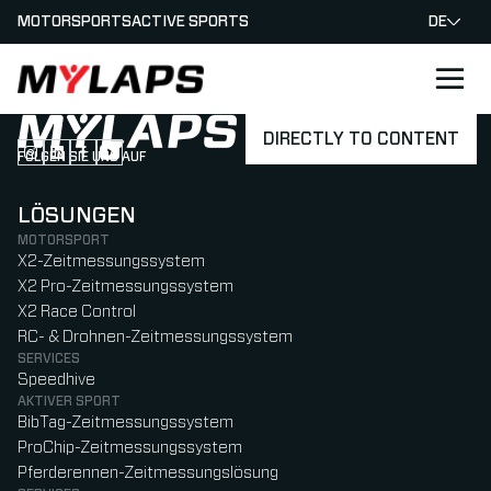
MOTORSPORTS
ACTIVE SPORTS
DE
LOGO MYLAPS - GERMAN
DIRECTLY TO CONTENT
FOLGEN SIE UNS AUF
Follow us on Instagram (Opens in new tab)
Follow us on LinkedIn (Opens in new tab)
Follow us on Facebook (Opens in new tab)
Follow us on YouTube (Opens in new tab)
LÖSUNGEN
MOTORSPORT
X2-Zeitmessungssystem
X2 Pro-Zeitmessungssystem
X2 Race Control
RC- & Drohnen-Zeitmessungssystem
SERVICES
Speedhive
AKTIVER SPORT
BibTag-Zeitmessungssystem
ProChip-Zeitmessungssystem
Pferderennen-Zeitmessungslösung