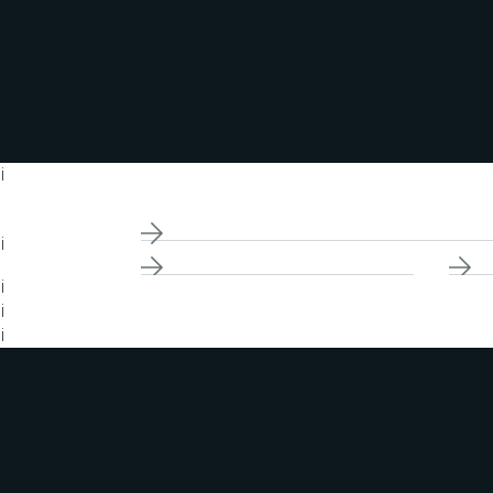
¡
¡
¡
¡
¡