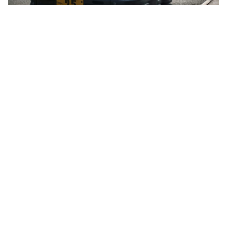
TIMING PARA PISTAS DE KART DE ALQUILER
Resultados de carrera y
tiempos de vuelta en directo
Instale MYLAPS Kart Fixed Power Transponders sin
mantenimiento en sus karts de alquiler para obtener
resultados de carreras y tiempos de vuelta en directo.
Muestre los resultados en los marcadores, imprima los
tiempos individuales y asegure la precisión para las ligas
de carreras.
Como propietario de un club o pista, puede utilizar el
sistema de cronometraje MYLAPS Kart para:
Preparar listas de inscritos para el cronometraje de
eventos