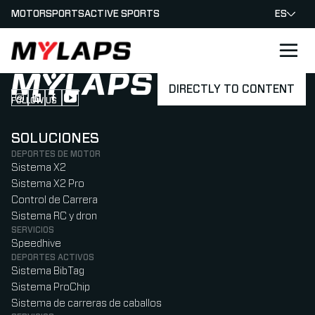
MOTORSPORTS
ACTIVE SPORTS
ES
LOGO MYLAPS - ESPANA
DIRECTLY TO CONTENT
FOLLOW US
Follow us on Instagram (Opens in new tab)
Follow us on LinkedIn (Opens in new tab)
Follow us on Facebook (Opens in new tab)
Follow us on YouTube (Opens in new tab)
SOLUCIONES
DEPORTES DE MOTOR
Sistema X2
Sistema X2 Pro
Control de Carrera
Sistema RC y dron
SERVICIOS
Speedhive
DEPORTES ACTIVOS
Sistema BibTag
Sistema ProChip
Sistema de carreras de caballos