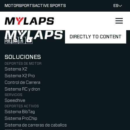
MOTORSPORTS
ACTIVE SPORTS
ES
LOGO MYLAPS - ESPANA
DIRECTLY TO CONTENT
FOLLOW US
Follow us on Instagram (Opens in new tab)
Follow us on LinkedIn (Opens in new tab)
Follow us on Facebook (Opens in new tab)
Follow us on YouTube (Opens in new tab)
SOLUCIONES
DEPORTES DE MOTOR
Sistema X2
Sistema X2 Pro
Control de Carrera
Sistema RC y dron
SERVICIOS
Speedhive
DEPORTES ACTIVOS
Sistema BibTag
Sistema ProChip
Sistema de carreras de caballos