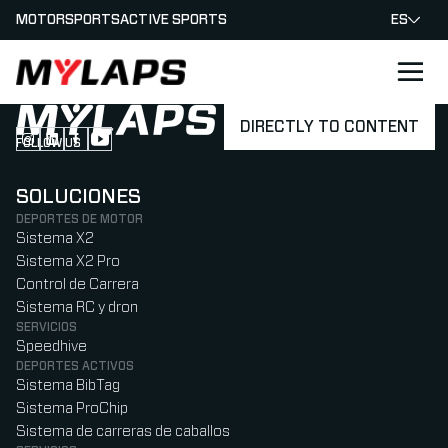
MOTORSPORTS
ACTIVE SPORTS
ES
LOGO MYLAPS - ESPANA
DIRECTLY TO CONTENT
FOLLOW US
Follow us on Instagram (Opens in new tab)
Follow us on LinkedIn (Opens in new tab)
Follow us on Facebook (Opens in new tab)
Follow us on YouTube (Opens in new tab)
SOLUCIONES
DEPORTES DE MOTOR
Sistema X2
Sistema X2 Pro
Control de Carrera
Sistema RC y dron
SERVICIOS
Speedhive
DEPORTES ACTIVOS
Sistema BibTag
Sistema ProChip
Sistema de carreras de caballos