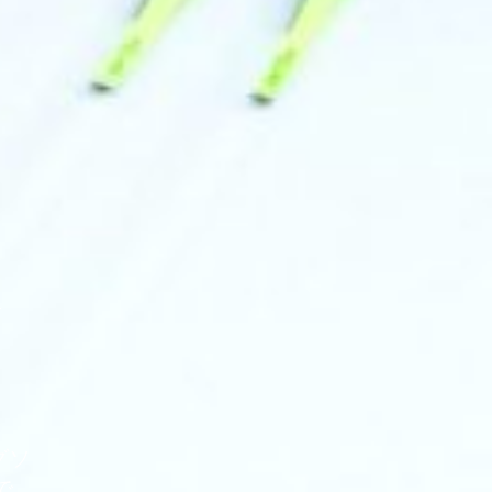
&
グソ
で