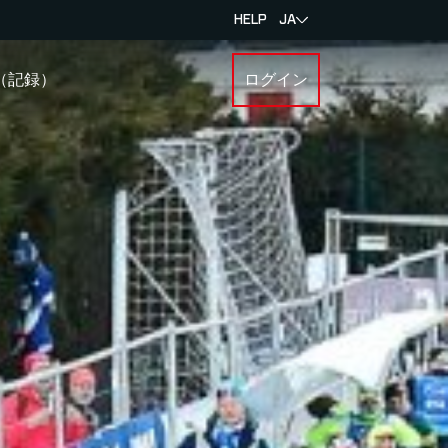
HELP
JA
ト（記録）
ログイン