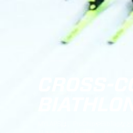
CROSS-C
BIATHLON
MYLAPSは、ProChipやBib
リューションを提供し、クロスカン