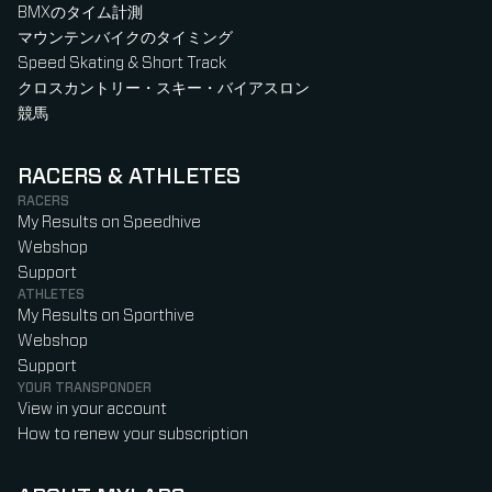
BMXのタイム計測
マウンテンバイクのタイミング
Speed Skating & Short Track
クロスカントリー・スキー・バイアスロン
競馬
RACERS & ATHLETES
RACERS
My Results on Speedhive
Webshop
Support
ATHLETES
My Results on Sporthive
Webshop
Support
YOUR TRANSPONDER
View in your account
How to renew your subscription