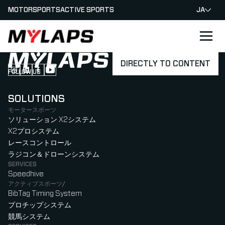
MOTORSPORTS
ACTIVE SPORTS
JA
LOGO MYLAPS - JAPAN
DIRECTLY TO CONTENT
FOLLOW US
Follow us on Instagram (Opens in new tab)
Follow us on LinkedIn (Opens in new tab)
Follow us on Facebook (Opens in new tab)
Follow us on YouTube (Opens in new tab)
SOLUTIONS
モータースポーツ
ソリューション X2システム
X2プロシステム
レースコントロール
ラジコン＆ドローンシステム
SERVICES
Speedhive
アクティブスポーツ/
BibTag Timing System
プロチップシステム
競馬システム