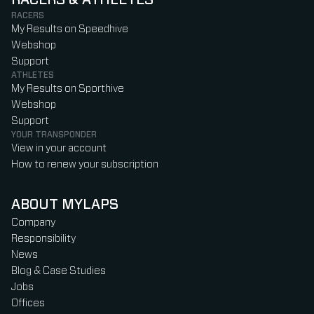
RACERS & ATHLETES
RACERS
My Results on Speedhive
Webshop
Support
ATHLETES
My Results on Sporthive
Webshop
Support
YOUR TRANSPONDER
View in your account
How to renew your subscription
ABOUT MYLAPS
Company
Responsibility
News
Blog & Case Studies
Jobs
Offices