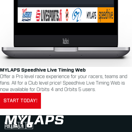
MYLAPS Speedhive Live Timing Web
Offer a Pro level race experience for your racers, teams and
fans. All for a Club level price! Speedhive Live Timing Web is
now available for Orbits 4 and Orbits 5 users.
START TODAY!
FOLLOW US
Follow us on Instagram (Opens in new tab)
Follow us on LinkedIn (Opens in new tab)
Follow us on Facebook (Opens in new tab)
Follow us on YouTube (Opens in new tab)