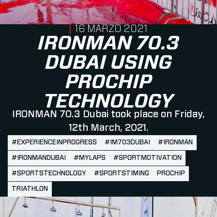
PUBLISHED ON
16 MARZO 2021
IRONMAN 70.3
DUBAI USING
PROCHIP
TECHNOLOGY
IRONMAN 70.3 Dubai took place on Friday,
12th March, 2021.
#EXPERIENCEINPROGRESS
#IM703DUBAI
#IRONMAN
#IRONMANDUBAI
#MYLAPS
#SPORTMOTIVATION
#SPORTSTECHNOLOGY
#SPORTSTIMING
PROCHIP
TRIATHLON