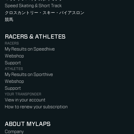
Speed Skating & Short Track
クロスカントリー・スキー・バイアスロン
競馬
RACERS & ATHLETES
RACERS
My Results on Speedhive
Webshop
Support
ATHLETES
My Results on Sporthive
Webshop
Support
YOUR TRANSPONDER
View in your account
How to renew your subscription
ABOUT MYLAPS
Company