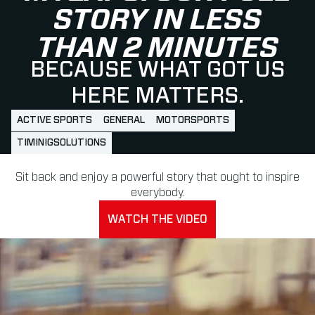
STORY IN LESS
THAN 2 MINUTES
BECAUSE WHAT GOT US
HERE MATTERS.
ACTIVE SPORTS
GENERAL
MOTORSPORTS
TIMINIGSOLUTIONS
Sit back and enjoy a powerful story that ought to inspire
everybody.
WATCH THE VIDEO