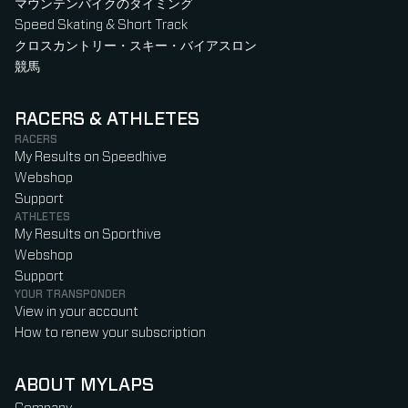
マウンテンバイクのタイミング
Speed Skating & Short Track
クロスカントリー・スキー・バイアスロン
競馬
RACERS & ATHLETES
RACERS
My Results on Speedhive
Webshop
Support
ATHLETES
My Results on Sporthive
Webshop
Support
YOUR TRANSPONDER
View in your account
How to renew your subscription
ABOUT MYLAPS