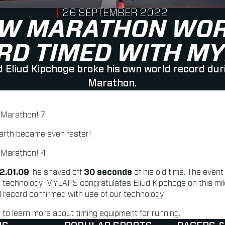
PUBLISHED ON
26 SEPTEMBER 2022
W MARATHON WO
RD TIMED WITH MY
 Eliud Kipchoge broke his own world record duri
Marathon.
arth became even faster!
2.01.09
, he shaved off
30 seconds
of his old time. The even
technology. MYLAPS congratulates Eliud Kipchoge on this mil
 record confirmed with use of our technology.
to learn more about timing equipment for running.