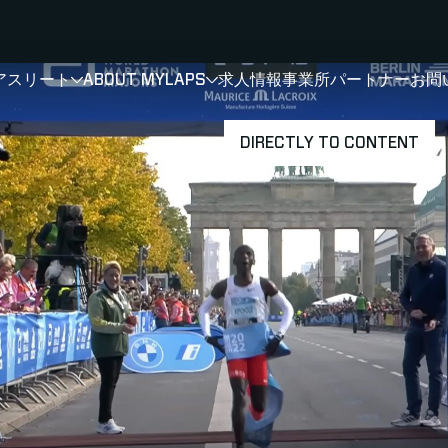
アスリート
ABOUT MYLAPS
求人情報
事業所
パートナー
お問
SHOW
SHOW
SUBMENU FOR 選手・アスリート
SUBMENU FOR A
DIRECTLY TO CONTENT