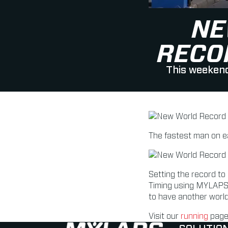
NE
RECO
This weekend
The fastest man on e
Setting the record to
Timing using MYLAPS 
to have another world
Visit our
running
page 