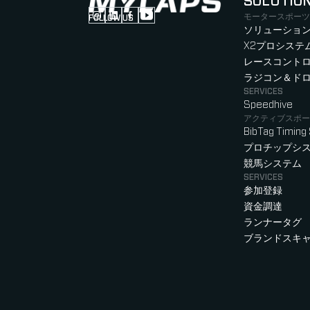
SOLUTIO
モータースポーツ
FOLLOW US
Follow us on Instagram (Opens in new tab
Follow us on LinkedIn (Opens in new ta
Follow us on Facebook (Opens in ne
Follow us on YouTube (Opens in 
ソリューション
X2プロシステ
レースコント
ラジコン＆ド
SERVICES
Speedhive
アクティブスポー
BibTag Timing
プロチップシ
競馬システム
SERVICES
参加登録
資金調達
ランナータグ
ブランドスキ