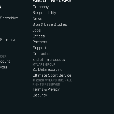
ABOUT MYLAPS
S
Company
Responsibility
 Speedhive
News
Blog & Case Studies
Jobs
Offices
 Sporthive
Partners
Support
Contact us
NDER
End of life products
ccount
MYLAPS GROUP
your
2D Datarecording
Ultimate Sport Service
© 2026 MYLAPS, INC. - ALL
RIGHTS RESERVED
Terms & Privacy
Security