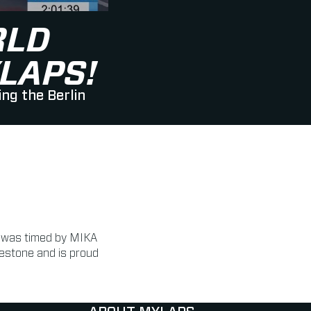
RLD
LAPS!
ng the Berlin
t was timed by MIKA
estone and is proud