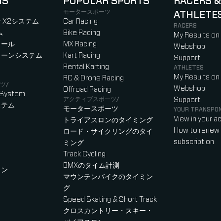
NS
POPULAR SPORTS
RACERS &
モータースポーツ
ATHLETE
)
b)
w tab)
new tab)
 X2システム
Car Racing
RACERS
ム
Bike Racing
My Results on
ロール
MX Racing
Webshop
ローンシステム
Kart Racing
Support
Rental Karting
ATHLETES
My Results on
RC & Drone Racing
ツ/
Webshop
Offroad Racing
 System
アクティブスポーツ/
Support
ステム
モータースポーツ
YOUR TRANSPO
View in your a
トライアスロンのタイミング
How to renew 
ロード・サイクリングのタイ
subscription
ミング
Track Cycling
BMXのタイム計測
ャン
マウンテンバイクのタイミン
グ
Speed Skating & Short Track
クロスカントリー・スキー・