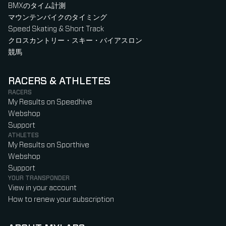
BMXのタイム計測
マウンテンバイクのタイミング
Speed Skating & Short Track
クロスカントリー・スキー・バイアスロン
競馬
RACERS & ATHLETES
RACERS
My Results on Speedhive
Webshop
Support
ATHLETES
My Results on Sporthive
Webshop
Support
YOUR TRANSPONDER
View in your account
How to renew your subscription