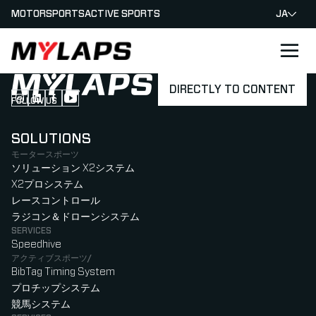
MOTORSPORTS
ACTIVE SPORTS
JA
LOGO MYLAPS - JAPAN
DIRECTLY TO CONTENT
FOLLOW US
Follow us on Instagram (Opens in new tab)
Follow us on LinkedIn (Opens in new tab)
Follow us on Facebook (Opens in new tab)
Follow us on YouTube (Opens in new tab)
SOLUTIONS
モータースポーツ
ソリューション X2システム
X2プロシステム
レースコントロール
ラジコン＆ドローンシステム
SERVICES
Speedhive
アクティブスポーツ/
BibTag Timing System
プロチップシステム
競馬システム