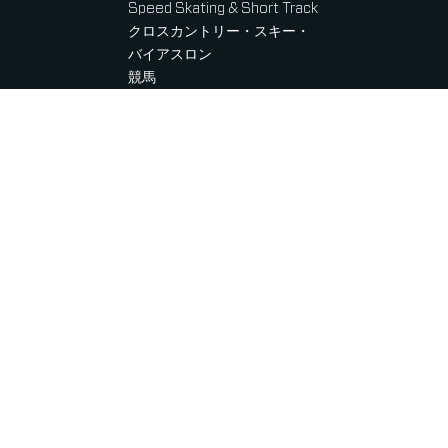
Speed Skating & Short Track
クロスカントリー・スキー・
バイアスロン
競馬