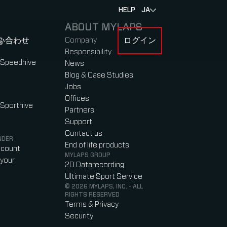
HELP
JA
ABOUT MYLAPS
S
い合わせ
Company
ログイン
BOUT MYLAPS
Responsibility
 Speedhive
News
Blog & Case Studies
Jobs
Offices
 Sporthive
Partners
Support
Contact us
NDER
End of life products
ccount
MYLAPS GROUP
your
2D Datarecording
Ultimate Sport Service
© 2026 MYLAPS, INC. - ALL
RIGHTS RESERVED
Terms & Privacy
Security