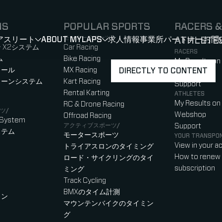
NS
POPULAR SPORTS
RACERS &
モータースポーツ
アスリート
ABOUT MYLAPS
求人情報
事業所
パートナー
ATHLETE
お問
SHOW
SHOW
SUBMENU FOR 選手・アスリート
SUBMENU FOR A
)
b)
w tab)
new tab)
 X2システム
Car Racing
RACERS
ム
Bike Racing
My Results on
ロール
MX Racing
DIRECTLY TO CONTENT
Webshop
ローンシステム
Kart Racing
Support
Rental Karting
ATHLETES
My Results on
RC & Drone Racing
ツ/
Webshop
Offroad Racing
 System
アクティブスポーツ/
Support
ステム
モータースポーツ
YOUR TRANSPO
View in your a
トライアスロンのタイミング
How to renew 
ロード・サイクリングのタイ
subscription
ミング
Track Cycling
BMXのタイム計測
ャン
マウンテンバイクのタイミン
グ