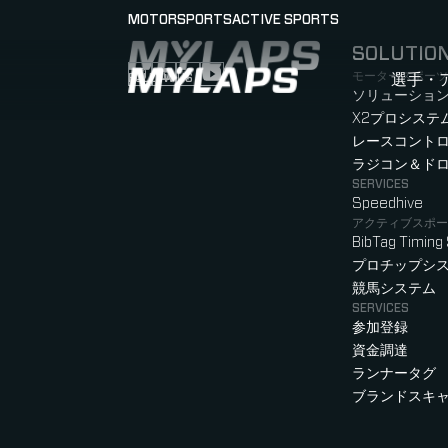
MOTORSPORTS
ACTIVE SPORTS
SOLUTIO
LOGO MYLAPS - JAPAN
モータースポーツ
FOLLOW US
選手・
Follow us on Instagram (Opens in new tab
Follow us on LinkedIn (Opens in new ta
Follow us on Facebook (Opens in ne
Follow us on YouTube (Opens in 
ソリューション
X2プロシステ
レースコント
ラジコン＆ド
SERVICES
Speedhive
アクティブスポー
BibTag Timing
プロチップシ
競馬システム
SERVICES
参加登録
資金調達
ランナータグ
ブランドスキ