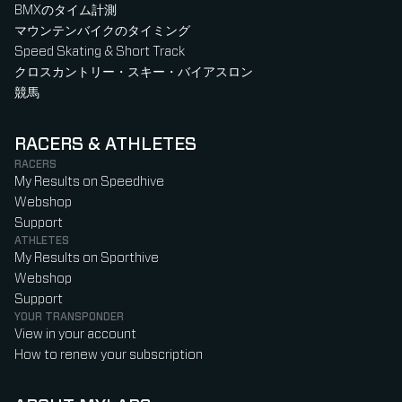
BMXのタイム計測
マウンテンバイクのタイミング
Speed Skating & Short Track
クロスカントリー・スキー・バイアスロン
競馬
RACERS & ATHLETES
RACERS
My Results on Speedhive
Webshop
Support
ATHLETES
My Results on Sporthive
Webshop
Support
YOUR TRANSPONDER
View in your account
How to renew your subscription