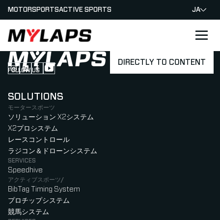
MOTORSPORTS
ACTIVE SPORTS
JA
LOGO MYLAPS - JAPAN
DIRECTLY TO CONTENT
FOLLOW US
Follow us on Instagram (Opens in new tab)
Follow us on LinkedIn (Opens in new tab)
Follow us on Facebook (Opens in new tab)
Follow us on YouTube (Opens in new tab)
SOLUTIONS
モータースポーツ
ソリューション X2システム
X2プロシステム
レースコントロール
ラジコン＆ドローンシステム
SERVICES
Speedhive
アクティブスポーツ/
BibTag Timing System
プロチップシステム
競馬システム