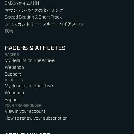
BMXのタイム計測
マウンテンバイクのタイミング
Speed Skating & Short Track
クロスカントリー・スキー・バイアスロン
競馬
RACERS & ATHLETES
RACERS
My Results on Speedhive
Webshop
Support
ATHLETES
My Results on Sporthive
Webshop
Support
YOUR TRANSPONDER
View in your account
How to renew your subscription