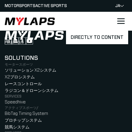
MOTORSPORTS
ACTIVE SPORTS
JA
LOGO MYLAPS - JAPAN
DIRECTLY TO CONTENT
FOLLOW US
Follow us on Instagram (Opens in new tab)
Follow us on LinkedIn (Opens in new tab)
Follow us on Facebook (Opens in new tab)
Follow us on YouTube (Opens in new tab)
SOLUTIONS
モータースポーツ
ソリューション X2システム
X2プロシステム
レースコントロール
ラジコン＆ドローンシステム
SERVICES
Speedhive
アクティブスポーツ/
BibTag Timing System
プロチップシステム
競馬システム