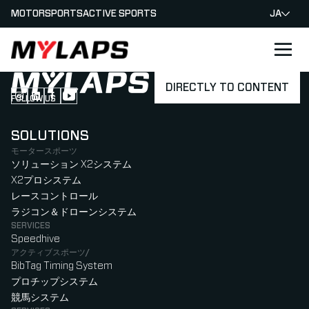
MOTORSPORTS
ACTIVE SPORTS
JA
LOGO MYLAPS - JAPAN
DIRECTLY TO CONTENT
FOLLOW US
Follow us on Instagram (Opens in new tab)
Follow us on LinkedIn (Opens in new tab)
Follow us on Facebook (Opens in new tab)
Follow us on YouTube (Opens in new tab)
SOLUTIONS
モータースポーツ
ソリューション X2システム
X2プロシステム
レースコントロール
ラジコン＆ドローンシステム
SERVICES
Speedhive
アクティブスポーツ/
BibTag Timing System
プロチップシステム
競馬システム