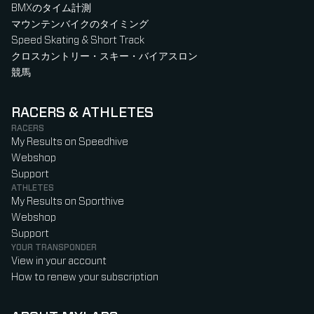
BMXのタイム計測
マウンテンバイクのタイミング
Speed Skating & Short Track
クロスカントリー・スキー・バイアスロン
競馬
RACERS & ATHLETES
RACERS
My Results on Speedhive
Webshop
Support
ATHLETES
My Results on Sporthive
Webshop
Support
YOUR TRANSPONDER
View in your account
How to renew your subscription