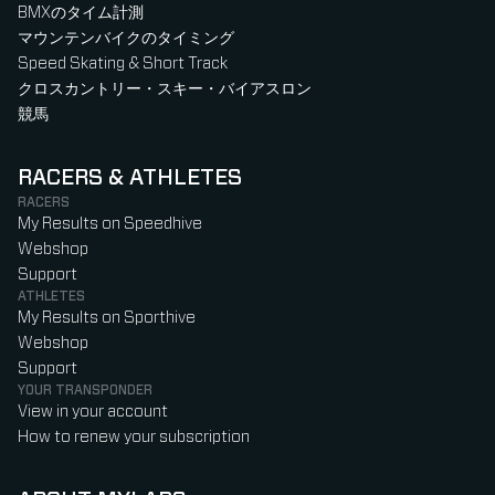
BMXのタイム計測
マウンテンバイクのタイミング
Speed Skating & Short Track
クロスカントリー・スキー・バイアスロン
競馬
RACERS & ATHLETES
RACERS
My Results on Speedhive
Webshop
Support
ATHLETES
My Results on Sporthive
Webshop
Support
YOUR TRANSPONDER
View in your account
How to renew your subscription