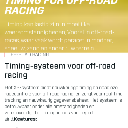
TIMING FOR OFF-ROAD
RACING
Timing kan lastig zijn in moeilijke
weersomstandigheden, Vooral in off-road-
races, waar vaak wordt geracet in modder,
sneeuw, zand en ander ruw terrein.
OFF-ROAD RACING
Timing-systeem voor off-road
racing
Het X2-systeem biedt nauwkeurige timing en naadloze
racecontrole voor off-road racing, en zorgt voor real-time
tracking en nauwkeurig gegevensbeheer. Het systeem is
betrouwbaar onder alle omstandigheden en
vereenvoudigt het timingproces van begin tot
eind.
Keatures: