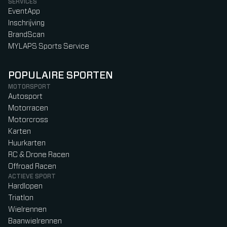
SERVICES
EventApp
Inschrijving
BrandScan
MYLAPS Sports Service
POPULAIRE SPORTEN
MOTORSPORT
Autosport
Motorracen
Motorcross
Karten
Huurkarten
RC & Drone Racen
Offroad Racen
ACTIEVE SPORT
Hardlopen
Triatlon
Wielrennen
Baanwielrennen