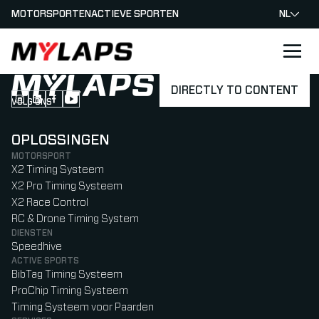
MOTORSPORTEN
ACTIEVE SPORTEN
NL
LOGO MYLAPS - NEDERLAND
DIRECTLY TO CONTENT
VOLG ONS
Follow us on Instagram (Opens in new tab)
Follow us on LinkedIn (Opens in new tab)
Follow us on Facebook (Opens in new tab)
Follow us on YouTube (Opens in new tab)
OPLOSSINGEN
MOTORSPORT
X2 Timing Systeem
X2 Pro Timing Systeem
X2 Race Control
RC & Drone Timing System
DIENSTEN
Speedhive
ACTIVE SPORTS
BibTag Timing Systeem
ProChip Timing Systeem
Timing Systeem voor Paarden