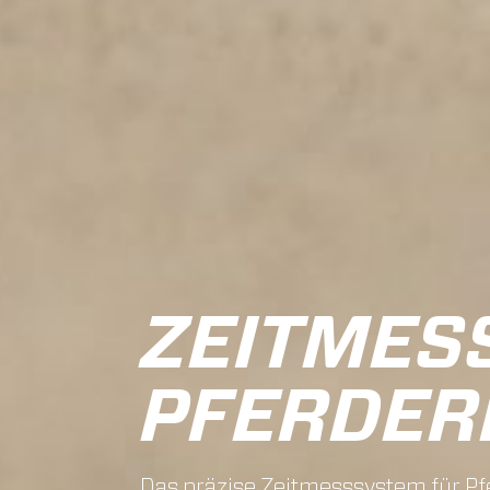
ZEITMES
PFERDER
Das präzise Zeitmesssystem für Pf