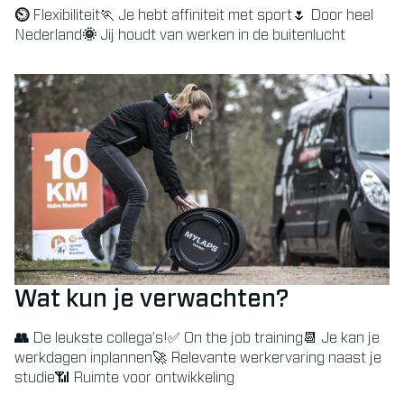
⏲
Flexibiliteit🏃 Je hebt affiniteit met sport🌷 Door heel
Nederland
🌞
Jij houdt van werken in de buitenlucht
Wat kun je verwachten?
👥
De leukste collega’s!✅ On the job training📆 Je kan je
werkdagen inplannen🚀 Relevante werkervaring naast je
studie📶 Ruimte voor ontwikkeling