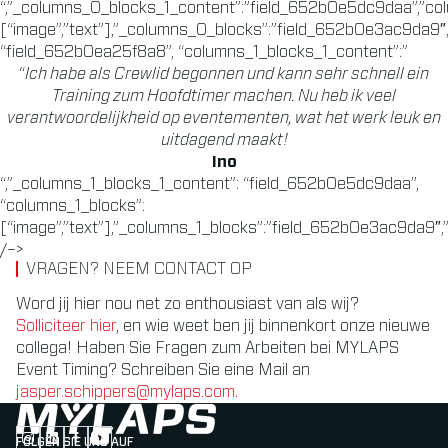
“,”_columns_0_blocks_1_content”:”field_652b0e5dc9daa”,”co
[“image”,”text”],”_columns_0_blocks”:”field_652b0e3ac9da9
“field_652b0ea25f8a8”, “columns_1_blocks_1_content”:”
“
Ich habe als Crewlid begonnen und kann sehr schnell ein
Training zum Hoofdtimer machen. Nu heb ik veel
verantwoordelijkheid op eventementen, wat het werk leuk en
uitdagend maakt!
Ino
“,”_columns_1_blocks_1_content”: “field_652b0e5dc9daa”,
“columns_1_blocks”:
[“image”,”text”],”_columns_1_blocks”:”field_652b0e3ac9da9″,”
/–>
VRAGEN? NEEM CONTACT OP
Word jij hier nou net zo enthousiast van als wij?
Solliciteer hier
, en wie weet ben jij binnenkort onze nieuwe
collega! Haben Sie Fragen zum Arbeiten bei MYLAPS
Event Timing? Schreiben Sie eine Mail an
jasper.schippers@mylaps.com
.
FOLGEN SIE UNS AUF
Follow us on Instagram (Opens in new tab)
Follow us on LinkedIn (Opens in new tab)
Follow us on Facebook (Opens in new tab)
Follow us on YouTube (Opens in new tab)