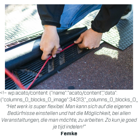
<!– wp:acato/content {"name":"acato/content","data":
{"columns_0_blocks_0_image":34313,"_columns_0_blocks_0_i
“Het werk is super flexibel. Man kann sich auf die eigenen
Bedürfnisse einstellen und hat die Möglichkeit, bei allen
Veranstaltungen, die man möchte, zu arbeiten. Zo kun je goed
je tijd indelen!”
Femke