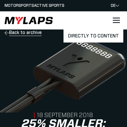
MOTORSPORTS
ACTIVE SPORTS
DE
LOGO MYLAPS - GERMAN
Back to archive
DIRECTLY TO CONTENT
PUBLISHED ON
18 SEPTEMBER 2018
25% SMALLER: