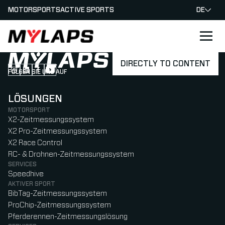
MOTORSPORTS
ACTIVE SPORTS
DE
LOGO MYLAPS - GERMAN
DIRECTLY TO CONTENT
FOLGEN SIE UNS AUF
Follow us on Instagram (Opens in new tab)
Follow us on LinkedIn (Opens in new tab)
Follow us on Facebook (Opens in new tab)
Follow us on YouTube (Opens in new tab)
LÖSUNGEN
MOTORSPORT
X2-Zeitmessungssystem
X2 Pro-Zeitmessungssystem
X2 Race Control
RC- & Drohnen-Zeitmessungssystem
SERVICES
Speedhive
AKTIVER SPORT
BibTag-Zeitmessungssystem
ProChip-Zeitmessungssystem
Pferderennen-Zeitmessungslösung