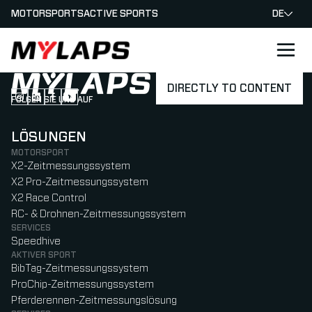
MOTORSPORTS
ACTIVE SPORTS
DE
LOGO MYLAPS - GERMAN
DIRECTLY TO CONTENT
FOLGEN SIE UNS AUF
Follow us on Instagram (Opens in new tab)
Follow us on LinkedIn (Opens in new tab)
Follow us on Facebook (Opens in new tab)
Follow us on YouTube (Opens in new tab)
LÖSUNGEN
MOTORSPORT
X2-Zeitmessungssystem
X2 Pro-Zeitmessungssystem
X2 Race Control
RC- & Drohnen-Zeitmessungssystem
SERVICES
Speedhive
AKTIVER SPORT
BibTag-Zeitmessungssystem
ProChip-Zeitmessungssystem
Pferderennen-Zeitmessungslösung