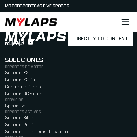
MOTORSPORTS
ACTIVE SPORTS
LOGO MYLAPS - ESPANA
DIRECTLY TO CONTENT
FOLLOW US
Follow us on Instagram (Opens in new tab)
Follow us on LinkedIn (Opens in new tab)
Follow us on Facebook (Opens in new tab)
Follow us on YouTube (Opens in new tab)
SOLUCIONES
DEPORTES DE MOTOR
Sistema X2
Sistema X2 Pro
Control de Carrera
Sistema RC y dron
SERVICIOS
Speedhive
DEPORTES ACTIVOS
Sistema BibTag
Sistema ProChip
Sistema de carreras de caballos