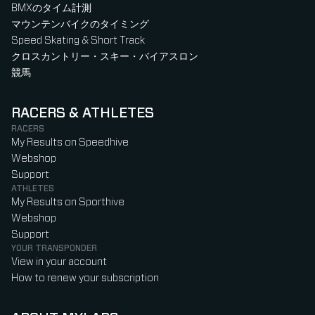
BMXのタイム計測
マウンテンバイクのタイミング
Speed Skating & Short Track
クロスカントリー・スキー・バイアスロン
競馬
RACERS & ATHLETES
RACERS
My Results on Speedhive
Webshop
Support
ATHLETES
My Results on Sporthive
Webshop
Support
YOUR TRANSPONDER
View in your account
How to renew your subscription