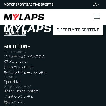
MOTORSPORTS
ACTIVE SPORTS
JA
LOGO MYLAPS - JAPAN
DIRECTLY TO CONTENT
FOLLOW US
Follow us on Instagram (Opens in new tab)
Follow us on LinkedIn (Opens in new tab)
Follow us on Facebook (Opens in new tab)
Follow us on YouTube (Opens in new tab)
SOLUTIONS
モータースポーツ
ソリューション X2システム
X2プロシステム
レースコントロール
ラジコン＆ドローンシステム
SERVICES
Speedhive
アクティブスポーツ/
BibTag Timing System
プロチップシステム
競馬システム