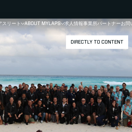
アスリート
ABOUT MYLAPS
求人情報
事業所
パートナー
お問
SHOW
SHOW
SUBMENU FOR 選手・アスリート
SUBMENU FOR A
DIRECTLY TO CONTENT