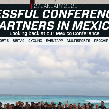
PUBLISHED ON
27 JANUARY 2020
SSFUL CONFEREN
ARTNERS IN MEXI
Looking back at our Mexico Conference
PORTS
BIBTAG
CYCLING
EVENTAPP
MULTISPORTS
PROCHIP