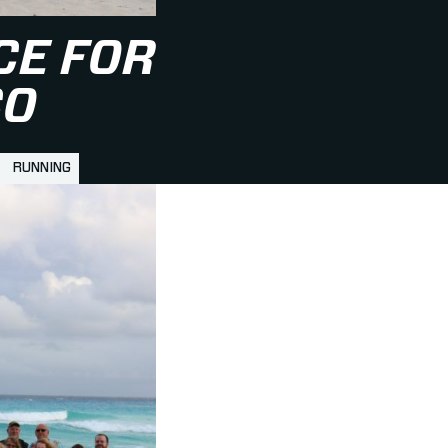
CE FOR
CO
RUNNING