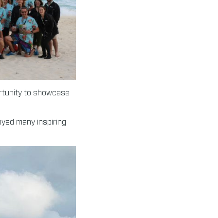
ortunity to showcase
oyed many inspiring