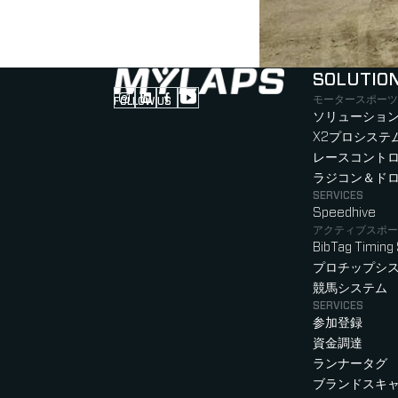
SOLUTIO
モータースポーツ
FOLLOW US
Follow us on Instagram (Opens in new tab
Follow us on LinkedIn (Opens in new ta
Follow us on Facebook (Opens in ne
Follow us on YouTube (Opens in 
ソリューション
X2プロシステ
レースコント
ラジコン＆ド
SERVICES
Speedhive
アクティブスポー
BibTag Timing
プロチップシ
競馬システム
SERVICES
参加登録
資金調達
ランナータグ
ブランドスキ