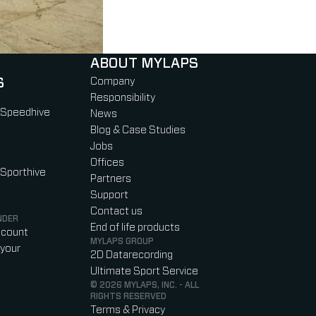
ABOUT MYLAPS
S
Company
Responsibility
 Speedhive
News
Blog & Case Studies
Jobs
Offices
 Sporthive
Partners
Support
Contact us
NDER
End of life products
ccount
MYLAPS GROUP
your
2D Datarecording
Ultimate Sport Service
© 2026 MYLAPS, INC. - ALL
RIGHTS RESERVED
Terms & Privacy