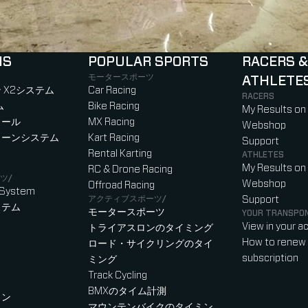
NS
POPULAR SPORTS
RACERS &
モータースポーツ
ATHLETE
)
b)
w tab)
new tab)
 X2システム
Car Racing
RACERS
ム
Bike Racing
My Results on
ロール
MX Racing
Webshop
ローンシステム
Kart Racing
Support
Rental Karting
ATHLETES
My Results on
RC & Drone Racing
ツ/
Webshop
Offroad Racing
 System
アクティブスポーツ/
Support
ステム
モータースポーツ
YOUR TRANSPO
View in your a
トライアスロンのタイミング
How to renew 
ロード・サイクリングのタイ
subscription
ミング
Track Cycling
BMXのタイム計測
ャン
マウンテンバイクのタイミン