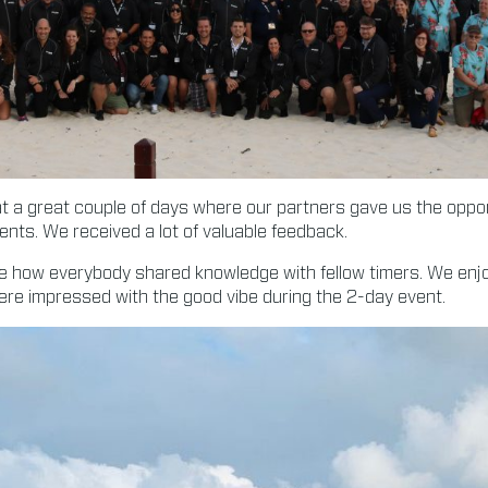
at a great couple of days where our partners gave us the opp
ts. We received a lot of valuable feedback.
ee how everybody shared knowledge with fellow timers. We enj
ere impressed with the good vibe during the 2-day event.