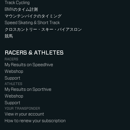
Track Cycling
BMXのタイム計測
マウンテンバイクのタイミング
Speed Skating & Short Track
クロスカントリー・スキー・バイアスロン
競馬
RACERS & ATHLETES
RACERS
My Results on Speedhive
Webshop
Support
ATHLETES
My Results on Sporthive
Webshop
Support
YOUR TRANSPONDER
View in your account
How to renew your subscription