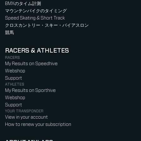
BMXのタイム計測
マウンテンバイクのタイミング
Speed Skating & Short Track
クロスカントリー・スキー・バイアスロン
競馬
RACERS & ATHLETES
RACERS
My Results on Speedhive
Webshop
Support
ATHLETES
My Results on Sporthive
Webshop
Support
YOUR TRANSPONDER
View in your account
How to renew your subscription