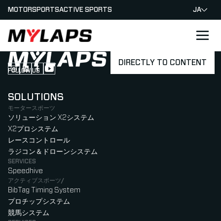
MOTORSPORTS
ACTIVE SPORTS
JA
LOGO MYLAPS - JAPAN
DIRECTLY TO CONTENT
FOLLOW US
Follow us on Instagram (Opens in new tab)
Follow us on LinkedIn (Opens in new tab)
Follow us on Facebook (Opens in new tab)
Follow us on YouTube (Opens in new tab)
SOLUTIONS
モータースポーツ
ソリューション X2システム
X2プロシステム
レースコントロール
ラジコン＆ドローンシステム
SERVICES
Speedhive
アクティブスポーツ/
BibTag Timing System
プロチップシステム
競馬システム