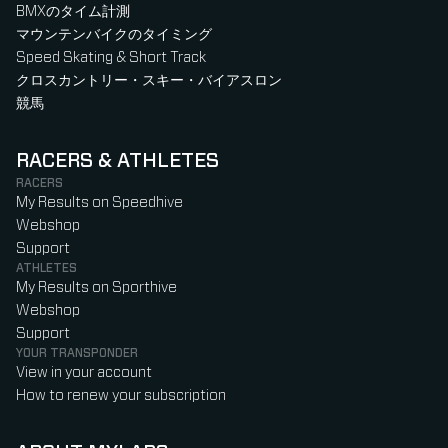
BMXのタイム計測
マウンテンバイクのタイミング
Speed Skating & Short Track
クロスカントリー・スキー・バイアスロン
競馬
RACERS & ATHLETES
RACERS
My Results on Speedhive
Webshop
Support
ATHLETES
My Results on Sporthive
Webshop
Support
YOUR TRANSPONDER
View in your account
How to renew your subscription