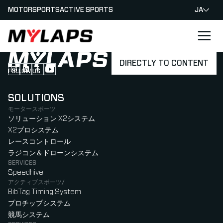
MOTORSPORTS
ACTIVE SPORTS
JA
LOGO MYLAPS - JAPAN
DIRECTLY TO CONTENT
FOLLOW US
Follow us on Instagram (Opens in new tab)
Follow us on LinkedIn (Opens in new tab)
Follow us on Facebook (Opens in new tab)
Follow us on YouTube (Opens in new tab)
SOLUTIONS
モータースポーツ
ソリューション X2システム
X2プロシステム
レースコントロール
ラジコン＆ドローンシステム
SERVICES
Speedhive
アクティブスポーツ/
BibTag Timing System
プロチップシステム
競馬システム