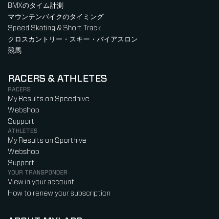
BMXのタイム計測
マウンテンバイクのタイミング
Speed Skating & Short Track
クロスカントリー・スキー・バイアスロン
競馬
RACERS & ATHLETES
RACERS
My Results on Speedhive
Webshop
Support
ATHLETES
My Results on Sporthive
Webshop
Support
YOUR TRANSPONDER
View in your account
How to renew your subscription