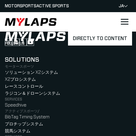
MOTORSPORTS
ACTIVE SPORTS
JA
LOGO MYLAPS - JAPAN
DIRECTLY TO CONTENT
FOLLOW US
Follow us on Instagram (Opens in new tab)
Follow us on LinkedIn (Opens in new tab)
Follow us on Facebook (Opens in new tab)
Follow us on YouTube (Opens in new tab)
SOLUTIONS
モータースポーツ
ソリューション X2システム
X2プロシステム
レースコントロール
ラジコン＆ドローンシステム
SERVICES
Speedhive
アクティブスポーツ/
BibTag Timing System
プロチップシステム
競馬システム