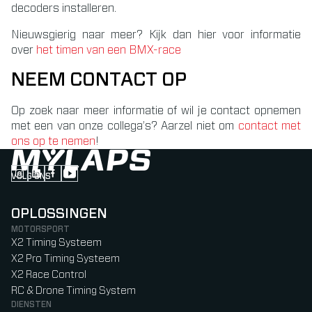
decoders installeren.
Nieuwsgierig naar meer? Kijk dan hier voor informatie
over
het timen van een BMX-race
NEEM CONTACT OP
Op zoek naar meer informatie of wil je contact opnemen
met een van onze collega’s? Aarzel niet om
contact met
ons op te nemen
!
VOLG ONS
Follow us on Instagram (Opens in new tab)
Follow us on LinkedIn (Opens in new tab)
Follow us on Facebook (Opens in new tab)
Follow us on YouTube (Opens in new tab)
OPLOSSINGEN
MOTORSPORT
X2 Timing Systeem
X2 Pro Timing Systeem
X2 Race Control
RC & Drone Timing System
DIENSTEN