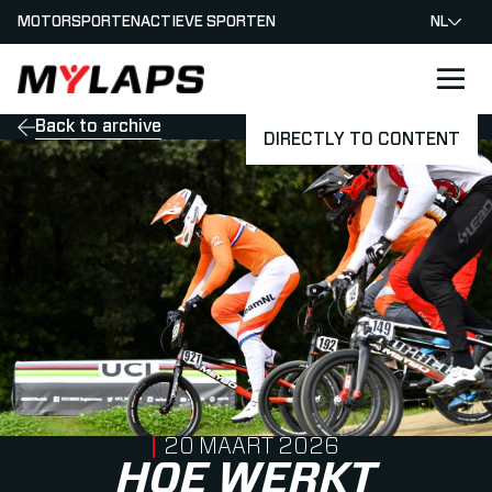
MOTORSPORTEN
ACTIEVE SPORTEN
NL
LOGO MYLAPS - NEDERLAND
Back to archive
DIRECTLY TO CONTENT
PUBLISHED ON
20 MAART 2026
HOE WERKT