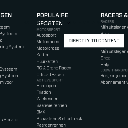
NGEN
POPULAIRE
RACERS &
RACERS
RACERS & ATLETEN
SPORTEN
OVER MYLAPS
SHOW
SHOW
SUBMENU
)
b)
w tab)
new tab)
steem
Mijn uitslagen
MOTORSPORT
g Systeem
Shop
Autosport
ol
Help
DIRECTLY TO CONTENT
Motorracen
ATLETEN
iming System
Motorcross
Mijn uitslagen
Karten
Shop
Huurkarten
Help
RC & Drone Racen
g Systeem
JOUW TRANSPO
Offroad Racen
ng Systeem
Bekijk in je ac
ACTIEVE SPORT
em voor
Abonnement v
Hardlopen
Triatlon
Wielrennen
Baanwielrennen
BMX
Schaatsen & shorttrack
s Service
Paardenrennen