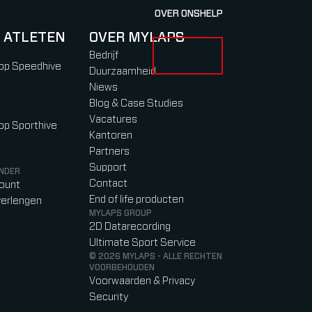
OVER ONS
HELP
 ATLETEN
OVER MYLAPS
Bedrijf
INLOGGEN
 FOR RACERS & ATLETEN
SUBMENU FOR OVER MYLAPS
 op Speedhive
Duurzaamheid
Niews
Blog & Case Studies
Vacatures
 op Sporthive
Kantoren
Partners
Support
NDER
Contact
count
End of life producten
erlengen
MYLAPS GROUP
2D Datarecording
Ultimate Sport Service
© 2026 MYLAPS - ALLE RECHTEN
VOORBEHOUDEN
Voorwaarden & Privacy
Security