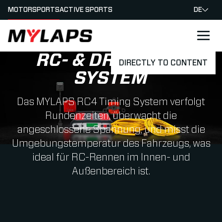
MOTORSPORTS
ACTIVE SPORTS
DE
LOGO MYLAPS - GERMAN
RC- & DROHNEN-
DIRECTLY TO CONTENT
SYSTEM
Das MYLAPS RC4 Timing System verfolgt
Rundenzeiten, überwacht die
angeschlossene Spannung, und misst die
Umgebungstemperatur des Fahrzeugs, was
ideal für RC-Rennen im Innen- und
Außenbereich ist.