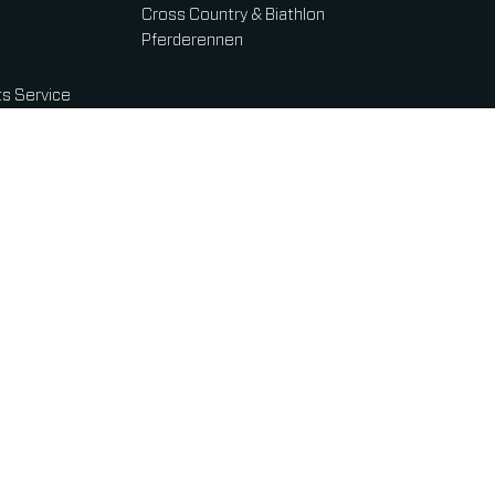
Cross Country & Biathlon
Pferderennen
s Service