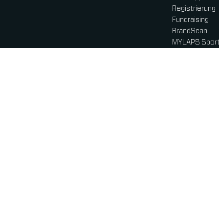
Registrierung
Fundraising
BrandScan
MYLAPS Sport