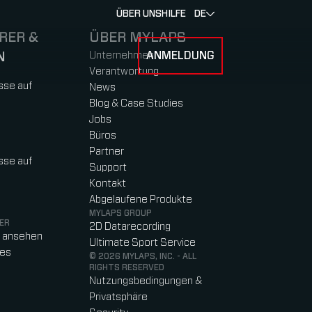
ÜBER UNS
HILFE
DE
RER &
ÜBER MYLAPS
N
Unternehmen
ANMELDUNG
U FOR RENNEN & ATHLETEN
SUBMENU FOR ÜBER MYLAPS
Verantwortung
sse auf
News
Blog & Case Studies
Jobs
Büros
Partner
sse auf
Support
Kontakt
Abgelaufene Produkte
MYLAPS GROUP
ER
2D Datarecording
o ansehen
Ultimate Sport Service
res
© 2026 MYLAPS, INC. - ALL
RIGHTS RESERVED
Nutzungsbedingungen &
Privatsphäre