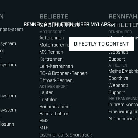
N
BELIEBTE
RENNFAH
RENNEN & ATHLETEN
SPORTARTEN
ÜBER MYLAPS
ATHLETE
SHOW
SHOW
SUBMEN
)
b)
w tab)
new tab)
ungssystem
MOTORSPORT
RENNFAHRER
Autorennen
Meine Ergebni
ssystem
DIRECTLY TO CONTENT
Motorradrennen
Speedhive
ol
MX-Rennen
Webshop
n-
Kartrennen
Support
ssystem
ATHLETEN
Leih-Kartrennen
Meine Ergebni
RC- & Drohnen-Rennen
Sporthive
Offroad-Rennen
Webshop
AKTIVER SPORT
Laufen
Support
ssystem
IHR TRANSPOND
Triathlon
In Ihrem Kont
Rennradfahren
ssystem
Erneuerung Ih
Bahnradfahren
-
Abonnements
BMX
lösung
MTB
Eischnelllauf & Shorttrack