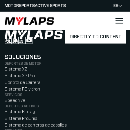
MOTORSPORTS
ACTIVE SPORTS
ES
LOGO MYLAPS - ESPANA
DIRECTLY TO CONTENT
FOLLOW US
Follow us on Instagram (Opens in new tab)
Follow us on LinkedIn (Opens in new tab)
Follow us on Facebook (Opens in new tab)
Follow us on YouTube (Opens in new tab)
SOLUCIONES
DEPORTES DE MOTOR
Sistema X2
Sistema X2 Pro
Control de Carrera
Sistema RC y dron
SERVICIOS
Speedhive
DEPORTES ACTIVOS
Sistema BibTag
Sistema ProChip
Sistema de carreras de caballos