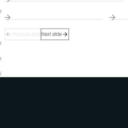
¡
¡
¡
¡