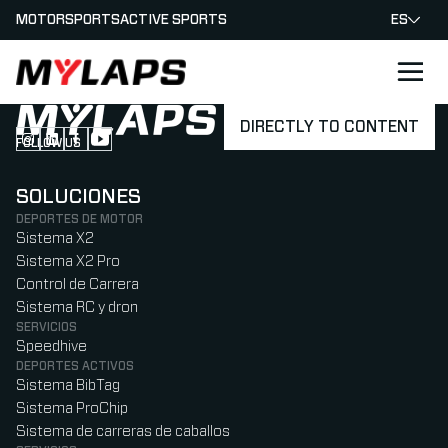
MOTORSPORTS
ACTIVE SPORTS
ES
LOGO MYLAPS - ESPANA
DIRECTLY TO CONTENT
FOLLOW US
Follow us on Instagram (Opens in new tab)
Follow us on LinkedIn (Opens in new tab)
Follow us on Facebook (Opens in new tab)
Follow us on YouTube (Opens in new tab)
SOLUCIONES
DEPORTES DE MOTOR
Sistema X2
Sistema X2 Pro
Control de Carrera
Sistema RC y dron
SERVICIOS
Speedhive
DEPORTES ACTIVOS
Sistema BibTag
Sistema ProChip
Sistema de carreras de caballos