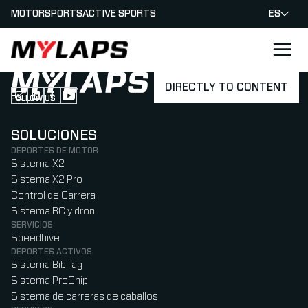
MOTORSPORTS
ACTIVE SPORTS
ES
LOGO MYLAPS - ESPANA
DIRECTLY TO CONTENT
FOLLOW US
Follow us on Instagram (Opens in new tab)
Follow us on LinkedIn (Opens in new tab)
Follow us on Facebook (Opens in new tab)
Follow us on YouTube (Opens in new tab)
SOLUCIONES
DEPORTES DE MOTOR
Sistema X2
Sistema X2 Pro
Control de Carrera
Sistema RC y dron
SERVICIOS
Speedhive
DEPORTES ACTIVOS
Sistema BibTag
Sistema ProChip
Sistema de carreras de caballos