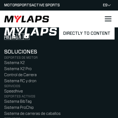
MOTORSPORTS
ACTIVE SPORTS
ES
LOGO MYLAPS - ESPANA
DIRECTLY TO CONTENT
FOLLOW US
Follow us on Instagram (Opens in new tab)
Follow us on LinkedIn (Opens in new tab)
Follow us on Facebook (Opens in new tab)
Follow us on YouTube (Opens in new tab)
SOLUCIONES
DEPORTES DE MOTOR
Sistema X2
Sistema X2 Pro
Control de Carrera
Sistema RC y dron
SERVICIOS
Speedhive
DEPORTES ACTIVOS
Sistema BibTag
Sistema ProChip
Sistema de carreras de caballos