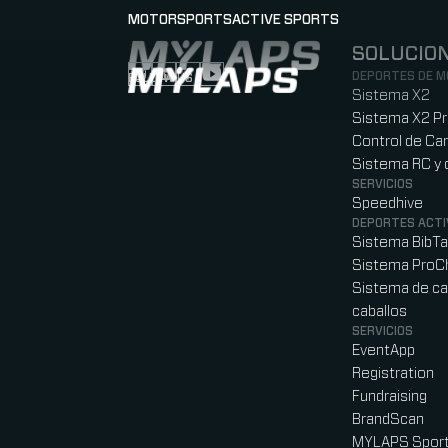
MOTORSPORTS
ACTIVE SPORTS
SOLUCIO
LOGO MYLAPS - ESPANA
DEPORTES DE 
FOLLOW US
Follow us on Instagram (Opens in new tab
Follow us on LinkedIn (Opens in new ta
Follow us on Facebook (Opens in ne
Follow us on YouTube (Opens in 
Sistema X2
Sistema X2 P
Control de Car
Sistema RC y 
SERVICIOS
Speedhive
DEPORTES ACTI
Sistema BibT
Sistema ProC
Sistema de ca
caballos
SERVICIOS
EventApp
Registration
Fundraising
BrandScan
MYLAPS Sport