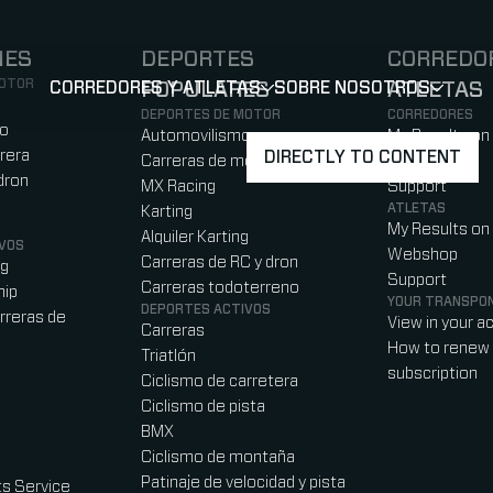
NES
DEPORTES
CORREDO
MOTOR
CORREDORES Y ATLETAS
POPULARES
SOBRE NOSOTROS
ATLETAS
SHOW
SHOW
SUBMEN
)
b)
w tab)
new tab)
DEPORTES DE MOTOR
CORREDORES
ro
Automovilismo
My Results on
rera
DIRECTLY TO CONTENT
Carreras de motos
Webshop
dron
MX Racing
Support
ATLETAS
Karting
My Results on
Alquiler Karting
VOS
Webshop
Carreras de RC y dron
ag
Support
Carreras todoterreno
hip
YOUR TRANSPO
DEPORTES ACTIVOS
rreras de
View in your a
Carreras
How to renew 
Triatlón
subscription
Ciclismo de carretera
Ciclismo de pista
BMX
Ciclismo de montaña
Patinaje de velocidad y pista
s Service