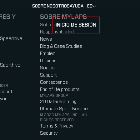
SOBRE NOSOTROS
AYUDA
ES
RES Y
SOBRE MYLAPS
Sobre nosotros
INICIO DE SESIÓN
U FOR CORREDORES Y ATLETAS
SUBMENU FOR SOBRE NOSOTROS
Responsabilidad
 Speedhive
News
Blog & Case Studies
Empleo
Oficinas
 Sporthive
Socios
Support
Contactenos
NDER
End of life products
ccount
MYLAPS GROUP
your
2D Datarecording
Ultimate Sport Service
© 2026 MYLAPS, INC. - ALL
RIGHTS RESERVED
Terms & Privacy
Security