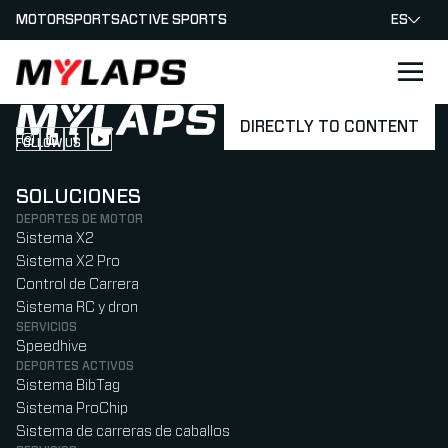
MOTORSPORTS
ACTIVE SPORTS
ES
LOGO MYLAPS - ESPANA
DIRECTLY TO CONTENT
FOLLOW US
Follow us on Instagram (Opens in new tab)
Follow us on LinkedIn (Opens in new tab)
Follow us on Facebook (Opens in new tab)
Follow us on YouTube (Opens in new tab)
SOLUCIONES
DEPORTES DE MOTOR
Sistema X2
Sistema X2 Pro
Control de Carrera
Sistema RC y dron
SERVICIOS
Speedhive
DEPORTES ACTIVOS
Sistema BibTag
Sistema ProChip
Sistema de carreras de caballos