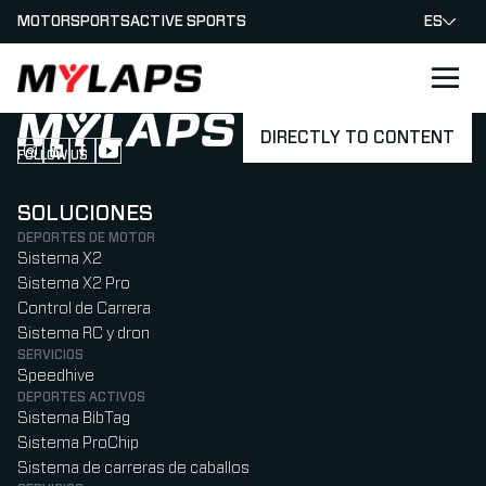
MOTORSPORTS
ACTIVE SPORTS
ES
LOGO MYLAPS - ESPANA
DIRECTLY TO CONTENT
FOLLOW US
Follow us on Instagram (Opens in new tab)
Follow us on LinkedIn (Opens in new tab)
Follow us on Facebook (Opens in new tab)
Follow us on YouTube (Opens in new tab)
SOLUCIONES
DEPORTES DE MOTOR
Sistema X2
Sistema X2 Pro
Control de Carrera
Sistema RC y dron
SERVICIOS
Speedhive
DEPORTES ACTIVOS
Sistema BibTag
Sistema ProChip
Sistema de carreras de caballos